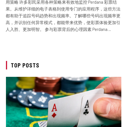
用策略 许多彩民采用各种策略来有效地监控 Perdana 彩票结
果。从维护详细的电子表格到使用专门的应用程序，这些方法
都有助于追踪号码趋势和出现频率。了解哪些号码出现频率更
高，并识别任何异常模式，都能带来优势，使彩票体验更加引
人入胜、更加明智。 参与彩票背后的心理因素 Perdana…
TOP POSTS