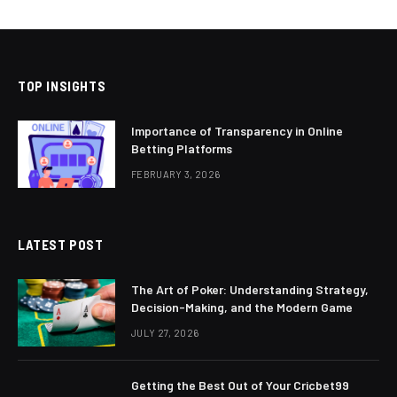
TOP INSIGHTS
Importance of Transparency in Online
Betting Platforms
FEBRUARY 3, 2026
LATEST POST
The Art of Poker: Understanding Strategy,
Decision-Making, and the Modern Game
JULY 27, 2026
Getting the Best Out of Your Cricbet99